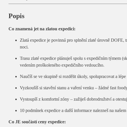
Popis
Co znamená jet na zlatou expedici:
Zlatá expedice je povinná pro splnění zlaté úrovně DOFE, 
noci.
Trasu zlaté expedice plánuješ spolu s expedičním týmem (s
vedením proškoleného expedičního vedoucího.
Naučíš se ve skupině si rozdělit úkoly, spolupracovat a lé
Vyzkoušíš si stavění stanu a vaření venku – žádné fast food
Vystoupíš z komfortní zóny – zažiješ dobrodružství a otestuje
10 podmínek expedice a další informace nalezneš na naše
Co JE součástí ceny expedice: