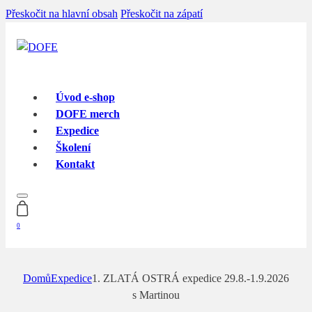
Přeskočit na hlavní obsah
Přeskočit na zápatí
Úvod e-shop
DOFE merch
Expedice
Školení
Kontakt
0
Domů
Expedice
1. ZLATÁ OSTRÁ expedice 29.8.-1.9.2026
s Martinou