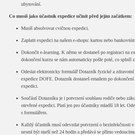
ubytování.
Co musíš jako účastník expedice učinit před jejím začátkem:
Musíš absolvovat cvičnou expedici.
Zaplatit expedici na našem e-shopu: kartou nebo bankovn
Dokončit e-learning. K němu se dostaneš po registraci na e
dokončení kurzu se nám automaticky pošle poté, co splníš 
Odeslat elektronicky formulář Dotazník fyzické a zdravotní 
expedice DOFE. Dotazník dostaneš emailem po dokončení r
expedici.
Součástí Dotazníku je i potvrzení souhlasu rodiče nebo zák
otevřené expedici. Platí jen pro účastníky mladší 18 let. Od
s formulářem.
Každý účastník musí odevzdat potvrzení o bezinfekčnosti 
nesmí být starší než 24 hodin a předává se přímo vedoucím