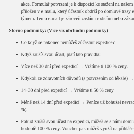
akce. Formulář potvrzení je k dispozici ke stažení na našem
přiložen v e-mailu, který účastník obdrží po domluvě trasy
týmem. Tento e-mail je zároveň zaslán i rodičům nebo zák
Storno podmínky: (Více viz obchodní podmínky)
Co když se nakonec nemůžeš zúčastnit expedice?
Když zrušíš svou účast, platí tato pravidla:
Více než 30 dní před expedicí → Vrátíme ti 100 % ceny.
Kdykoli ze zdravotních důvodů (s potvrzením od lékaře) →
14–30 dní před expedicí → Vrátíme ti 50 % ceny.
Méně než 14 dní před expedicí → Peníze už bohužel nevrac
%).
Pokud zrušíš svou účast na expedici, můžeš se s námi doml
hodnotě 100 % ceny. Voucher pak můžeš využít na přihlášen