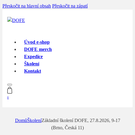
Přeskočit na hlavní obsah
Přeskočit na zápatí
Úvod e-shop
DOFE merch
Expedice
Školení
Kontakt
0
Domů
Školení
Základní školení DOFE, 27.8.2026, 9-17
(Brno, Česká 11)